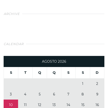
ARCHIVE
CALENDAR
AGOSTO 2026
S
T
Q
Q
S
S
D
1
2
3
4
5
6
7
8
9
10
11
12
13
14
15
16