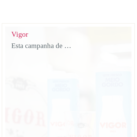
Vigor
Esta campanha de ponto de venda da Vigor foi pensada até ao último pormenor. Contamos com execução do balcão em MDF, brindes, promotores e toda a gestão de datas e locais para que nada falhasse. Ficha Técnica Projecto: Ponto de Venda Vigor Materiais: MDF, vinil impresso, brindes.