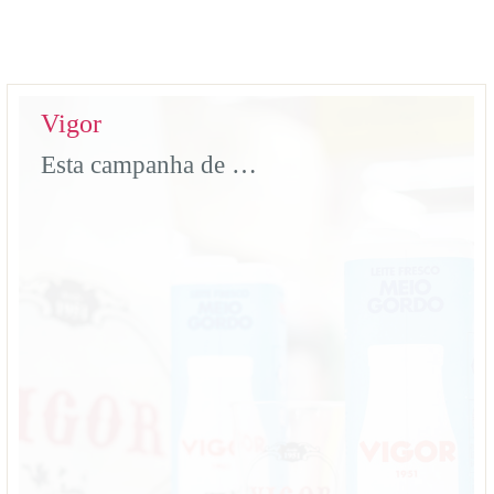
Vigor
Esta campanha de ponto de venda da Vigor foi pensada até ao último pormenor. Contamos com execução do balcão em MDF, brindes, promotores e toda a gestão de datas e locais para que nada falhasse. Ficha Técnica Projecto: Ponto de Venda Vigor Materiais: MDF, vinil impresso, brindes.