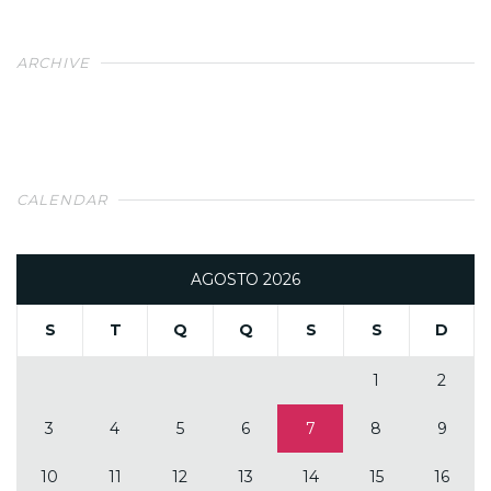
ARCHIVE
CALENDAR
AGOSTO 2026
S
T
Q
Q
S
S
D
1
2
3
4
5
6
7
8
9
10
11
12
13
14
15
16