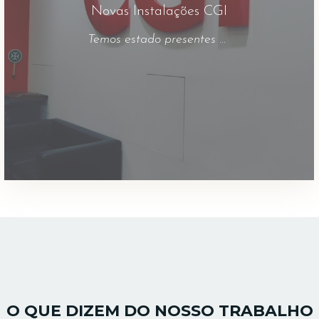
Novas Instalações CGI
Temos estado presentes nas decorações dos vários edifícios da CGI. Desde a escritórios, a recepções, às cantinas, vamos sempre tentando acompanhar ps desafios que nos propõem. Inovámos nas salas de reuniões, onde os conectores foram impressos e aplicado verniz para maior destaque.
O QUE DIZEM DO NOSSO TRABALHO