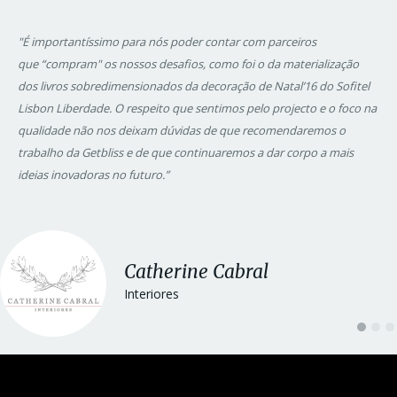
"É importantíssimo para nós poder contar com parceiros
que “compram" os nossos desafios, como foi o da materialização
dos livros sobredimensionados da decoração de Natal’16 do Sofitel
Lisbon Liberdade. O respeito que sentimos pelo projecto e o foco na
qualidade não nos deixam dúvidas de que recomendaremos o
trabalho da Getbliss e de que continuaremos a dar corpo a mais
ideias inovadoras no futuro.”
Catherine Cabral
Interiores
1
2
3