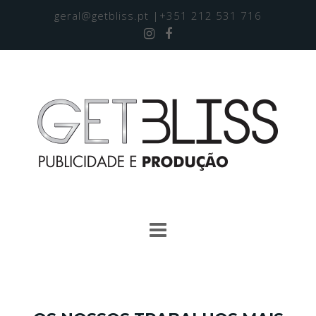
geral@getbliss.pt
|+351 212 531 716