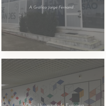
A Gráfica Jorge Fernandes sofreu mudanças de identidade. A nosso cargo esteve a decoração dos espaços interiores, lonas exteriores, fachadas e viaturas. Ficha Técnica Agência: Getbrand Projecto: Remodelação das instalações antigas e novo espaço da Gráfica Materiais: PVC, vinil, vinil microperfurado, vinil cast, vinil fosco, lona, lona backlite
IADE – Universidade Europeia