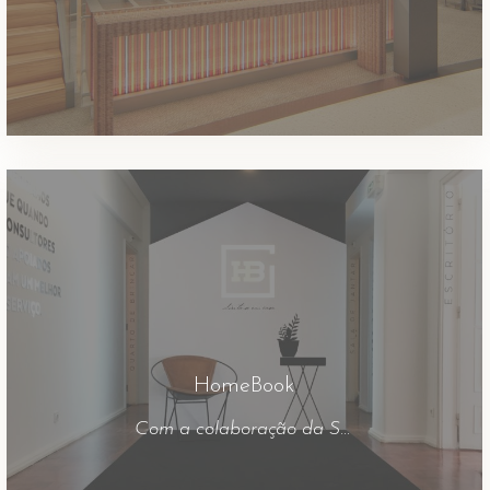
HomeBook
Com a colaboração da Statement_arquitectura produzimos os materiais para a HomeBook. E o que é a Homebook? A HomeBook é uma imobiliária na Avª Duque de Loulé que promete levar a negócio imobiliário a outro nível. Mas vamos ao que interessa, os materiais produzidos pela Getbliss. A Statement desenvolveu um mobiliário em vinil de recorte […]