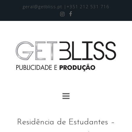
geral@getbliss.pt
|+351 212 531 716
Residência de Estudantes –