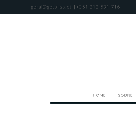
geral@getbliss.pt
|+351 212 531 716
HOME
SOBRE