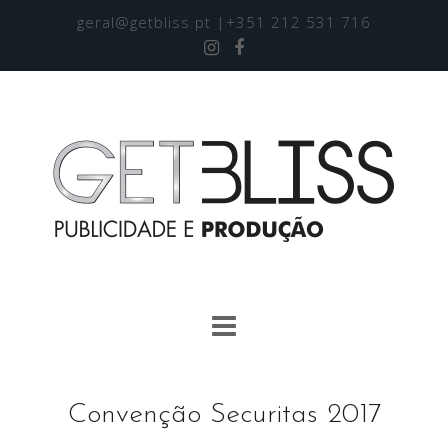
geral@getbliss.pt
|+351 212 531 716
Convenção Securitas 2017